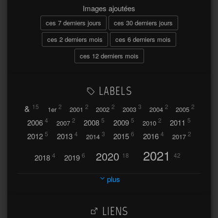
Images ajoutées
ces 7 derniers jours
ces 30 derniers jours
ces 2 derniers mois
ces 6 derniers mois
ces 12 derniers mois
LABELS
&
15
2
2
2
3
2
2
1er
2001
2002
2003
2004
2005
4
2
5
5
2
5
2006
2008
2009
2011
2007
2010
5
4
3
6
4
2
2012
2013
2015
2016
2014
2017
2021
2020
4
6
18
42
2018
2019
2023
2024
2022
plus
30
32
37
2025
2026
44
27
5
7
A
LIENS