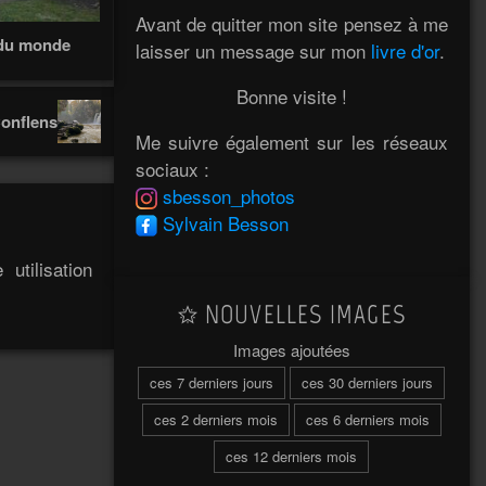
Avant de quitter mon site pensez à me
 du monde
laisser un message sur mon
livre d'or
.
Bonne visite !
Conflens
Me suivre également sur les réseaux
sociaux :
sbesson_photos
Sylvain Besson
utilisation
NOUVELLES IMAGES
Images ajoutées
ces 7 derniers jours
ces 30 derniers jours
ces 2 derniers mois
ces 6 derniers mois
ces 12 derniers mois