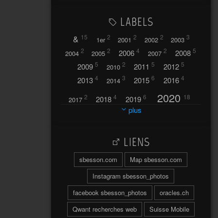
LABELS
&
15
2
2
2
3
1er
2001
2002
2003
2
2
4
2
5
2006
2008
2004
2005
2007
5
2
5
5
2009
2011
2012
2010
4
3
6
4
2013
2015
2016
2014
2020
2
4
6
18
2018
2019
2017
plus
2021
2022
42
30
LIENS
2023
2024
32
37
sbesson.com
Map sbesson.com
2025
2026
44
27
5
7
A
Instagram sbesson_photos
A travers l'hublot
17
facebook sbesson_photos
oracles.ch
3
Abländschen
Açores
Qwant recherches web
Suisse Mobile