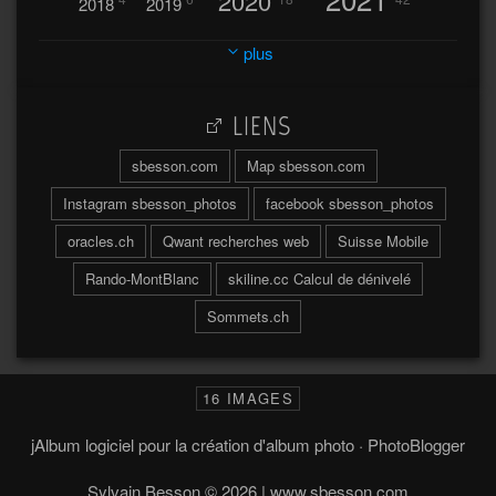
2020
2018
2019
2023
2024
2022
plus
30
32
37
2025
2026
44
27
5
7
A
LIENS
A travers l'hublot
17
3
Abländschen
Açores
sbesson.com
Map sbesson.com
Açores 2004
Instagram sbesson_photos
facebook sbesson_photos
64
2
Adelboden
oracles.ch
Qwant recherches web
Suisse Mobile
6
Adonis
Rando-MontBlanc
skiline.cc Calcul de dénivelé
Afrique du Sud 2019
103
Sommets.ch
2
2
Aiguilles
Aiguilles de Baulmes
Agadir
Água
Albrunpass
2
26
Albert
16 IMAGES
Ainokura
Aires
Ait
Al
Aletsch
jAlbum logiciel pour la création d'album photo
·
PhotoBlogger
73
4
Alpes
Alinghi
Allmend
Sylvain Besson © 2026 | www.sbesson.com