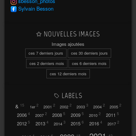
sbesson_photos
Sylvain Besson
NOUVELLES IMAGES
Images ajoutées
ces 7 derniers jours
ces 30 derniers jours
ces 2 derniers mois
ces 6 derniers mois
ces 12 derniers mois
LABELS
&
15
2
2
2
3
2
2
1er
2001
2002
2003
2004
2005
4
2
5
5
2
5
2006
2008
2009
2011
2007
2010
5
4
3
6
4
2
2012
2013
2015
2016
2014
2017
2021
4
6
18
42