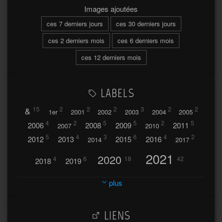
Images ajoutées
ces 7 derniers jours
ces 30 derniers jours
ces 2 derniers mois
ces 6 derniers mois
ces 12 derniers mois
LABELS
&
15
2
2
2
3
2
2
1er
2001
2002
2003
2004
2005
4
2
5
5
2
5
2006
2008
2009
2011
2007
2010
5
4
3
6
4
2
2012
2013
2015
2016
2014
2017
2021
2020
4
6
18
42
2018
2019
2023
2024
2022
plus
30
32
37
2025
2026
44
27
5
7
A
LIENS