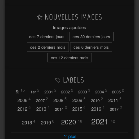
NOUVELLES IMAGES
Images ajoutées
ces 7 derniers jours
ces 30 derniers jours
ces 2 derniers mois
ces 6 derniers mois
ces 12 derniers mois
LABELS
&
15
2
2
2
3
2
2
1er
2001
2002
2003
2004
2005
4
2
5
5
2
5
2006
2008
2009
2011
2007
2010
5
4
3
6
4
2
2012
2013
2015
2016
2014
2017
2021
2020
4
6
18
42
2018
2019
2023
2024
2022
plus
30
32
37